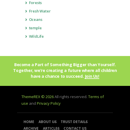
Forests
Fresh Water
Oceans
temple
WildLife
Become a Part of Something Bigger than Yourself.
Together, we’re creating a future where all children
have a chance to succeed.
Join Us!
ThemeREX © 2026
All rights reserved.
Terms of
use
and
Privacy Policy
HOME
ABOUT US
TRUST DETAILS
ARCHIVE
ARTICLES
CONTACT US