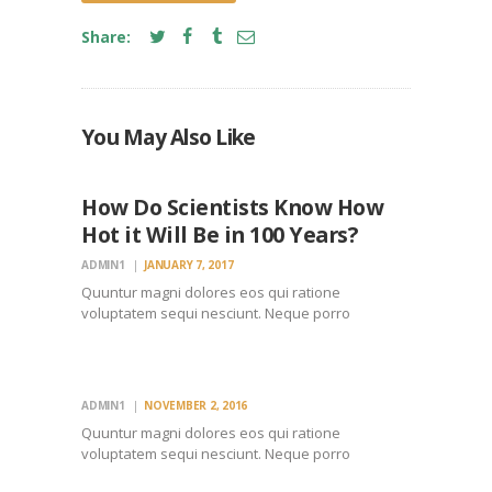
Share:
FORESTS
OCEANS
You May Also Like
WILDLIFE
How Do Scientists Know How
Hot it Will Be in 100 Years?
ADMIN1
JANUARY 7, 2017
FORESTS
Quuntur magni dolores eos qui ratione
FRESH
voluptatem sequi nesciunt. Neque porro
WATER
quisquam est, qui dolorem ipsum quiaolor sit
OCEANS
amet, consectetur, adipisci velit, sed quia non
numquam eius modi tempora incidunt ut labore
et dolore magnam dolor sit amet, consectetur…
ADMIN1
NOVEMBER 2, 2016
Quuntur magni dolores eos qui ratione
voluptatem sequi nesciunt. Neque porro
quisquam est, qui dolorem ipsum quiaolor sit