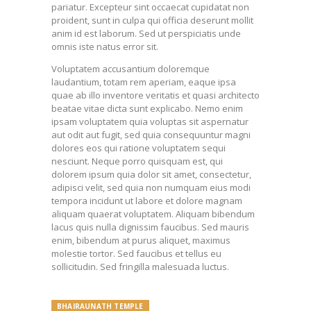
pariatur. Excepteur sint occaecat cupidatat non
proident, sunt in culpa qui officia deserunt mollit
anim id est laborum. Sed ut perspiciatis unde
omnis iste natus error sit.
Voluptatem accusantium doloremque
laudantium, totam rem aperiam, eaque ipsa
quae ab illo inventore veritatis et quasi architecto
beatae vitae dicta sunt explicabo. Nemo enim
ipsam voluptatem quia voluptas sit aspernatur
aut odit aut fugit, sed quia consequuntur magni
dolores eos qui ratione voluptatem sequi
nesciunt. Neque porro quisquam est, qui
dolorem ipsum quia dolor sit amet, consectetur,
adipisci velit, sed quia non numquam eius modi
tempora incidunt ut labore et dolore magnam
aliquam quaerat voluptatem. Aliquam bibendum
lacus quis nulla dignissim faucibus. Sed mauris
enim, bibendum at purus aliquet, maximus
molestie tortor. Sed faucibus et tellus eu
sollicitudin. Sed fringilla malesuada luctus.
BHAIRAUNATH TEMPLE